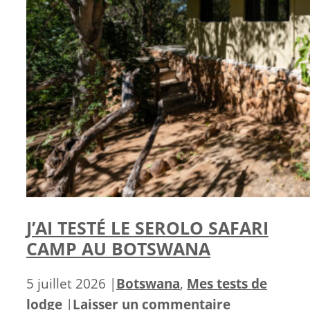
J’AI TESTÉ LE SEROLO SAFARI
CAMP AU BOTSWANA
Catégories
5 juillet 2026
|
Botswana
,
Mes tests de
lodge
|
Laisser un commentaire