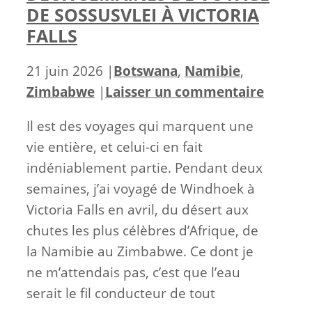
DE SOSSUSVLEI À VICTORIA
FALLS
Catégories
21 juin 2026
|
Botswana
,
Namibie
,
Zimbabwe
|
Laisser un commentaire
Il est des voyages qui marquent une
vie entière, et celui-ci en fait
indéniablement partie. Pendant deux
semaines, j’ai voyagé de Windhoek à
Victoria Falls en avril, du désert aux
chutes les plus célèbres d’Afrique, de
la Namibie au Zimbabwe. Ce dont je
ne m’attendais pas, c’est que l’eau
serait le fil conducteur de tout