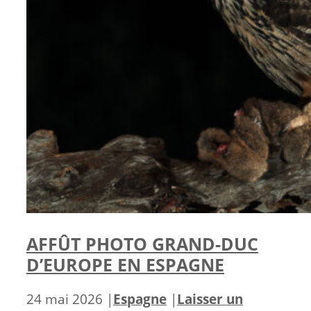
AFFÛT PHOTO GRAND-DUC
D’EUROPE EN ESPAGNE
Catégories
24 mai 2026
|
Espagne
|
Laisser un